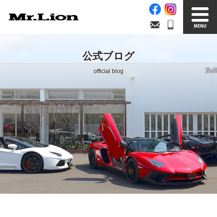
Stock List
Trade In
公式ブログ
在庫車情報
買取無料査定
official blog
Factory
Our Service
自社工場
サービス案内
Official Blog
Company info.
公式ブログ
会社案内