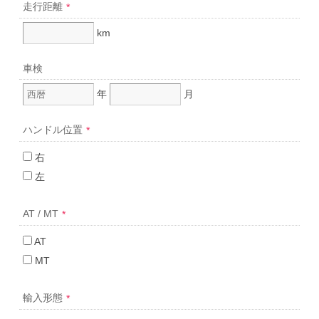
走行距離
*
km
車検
年
月
ハンドル位置
*
右
左
AT / MT
*
AT
MT
輸入形態
*