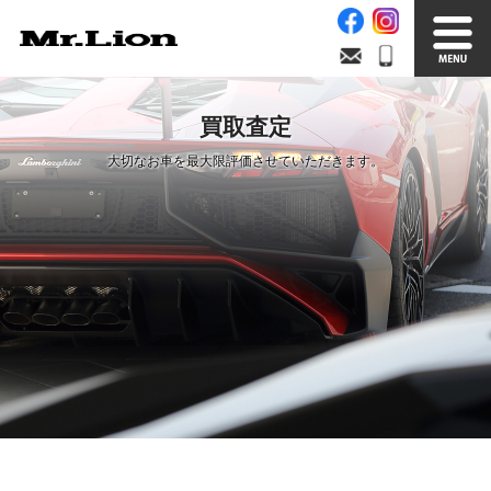
Stock List
Trade In
買取査定
在庫車情報
買取無料査定
大切なお車を最大限評価させていただきます。
Factory
Our Service
自社工場
サービス案内
Official Blog
Company info.
公式ブログ
会社案内