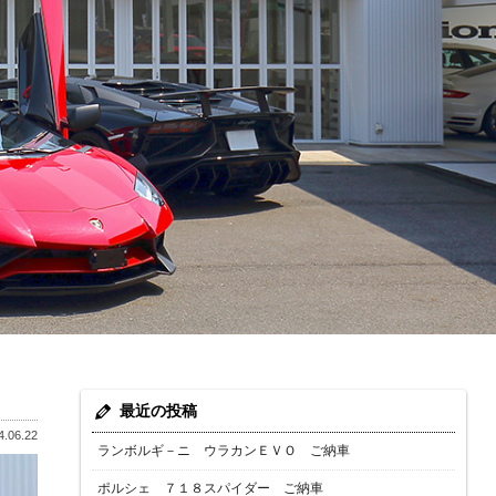
最近の投稿
.06.22
ランボルギ－ニ ウラカンＥＶＯ ご納車
ポルシェ ７１８スパイダー ご納車