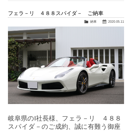
フェラ－リ ４８８スパイダ－ ご納車
納車
2020.05.11
岐阜県のI社長様、フェラ－リ ４８８
スパイダ－のご成約、誠に有難う御座