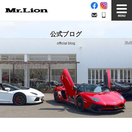
Stock List
Trade In
公式ブログ
在庫車情報
買取無料査定
official blog
Factory
Our Service
自社工場
サービス案内
Official Blog
Company info.
公式ブログ
会社案内