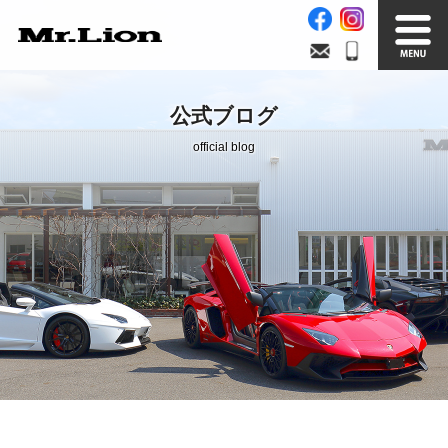
Stock List
Trade In
公式ブログ
在庫車情報
買取無料査定
official blog
Factory
Our Service
自社工場
サービス案内
Official Blog
Company info.
公式ブログ
会社案内