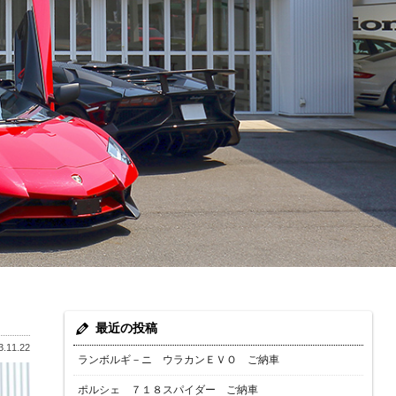
最近の投稿
.11.22
ランボルギ－ニ ウラカンＥＶＯ ご納車
ポルシェ ７１８スパイダー ご納車