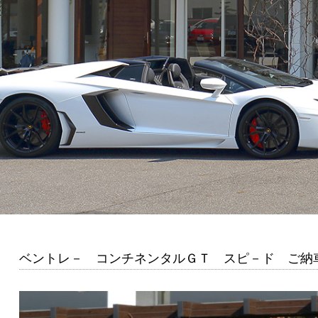
ベントレ－ コンチネンタルＧＴ スピ－ド ご納