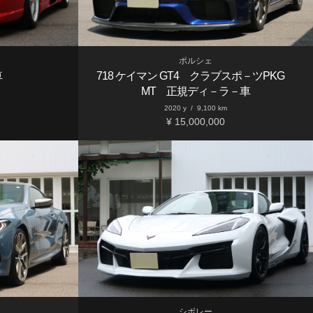
ポルシェ
車
718 ケイマン GT4 クラブスポ－ツPKG
MT 正規ディ－ラ－車
2020 y
/
9,100 km
¥ 15,000,000
シボレー