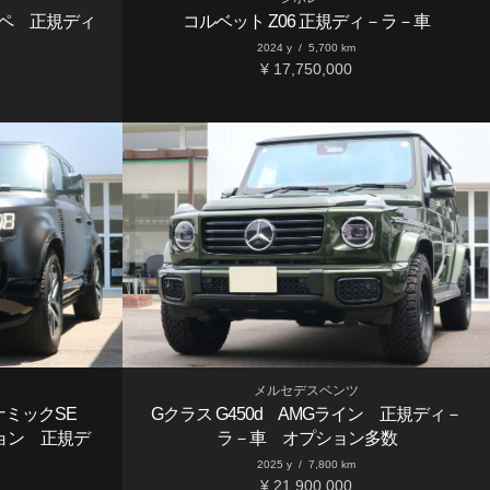
ク－ペ 正規ディ
コルベット Z06 正規ディ－ラ－車
2024 y
/
5,700 km
¥ 17,750,000
メルセデスベンツ
イナミックSE
Gクラス G450d AMGライン 正規ディ－
ョン 正規デ
ラ－車 オプション多数
2025 y
/
7,800 km
¥ 21,900,000