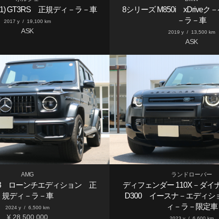
991.1) GT3RS 正規ディ－ラ－車
8シリーズ M850i xDrive
－ラ－車
2017 y
/
19,100 km
ASK
2019 y
/
13,500 km
ASK
AMG
ランドローバー
63 ローンチエディション 正
ディフェンダー 110X－ダ
規ディ－ラ－車
D300 イースナ－エディシ
ィ－ラ－限定車
2024 y
/
6,500 km
¥ 28,500,000
2023 y
/
6,600 km