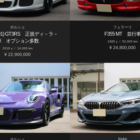
ポルシェ
フェラーリ
e991) GT3RS 正規ディ－ラ－
F355 MT 並行
車 オプション多数
1995 y
/
52,000 km
¥ 24,800,000
2016 y
/
14,000 km
¥ 22,900,000
ポルシェ
BMW