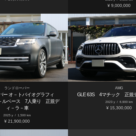
¥ 9,000,000
ランドローバー
AMG
バー オ－トバイオグラフィ
GLE 63S 4マチック 正
－ルベース 7人乗り 正規デ
2023 y
/
6,900 km
ィ－ラ－車
¥ 15,300,000
2025 y
/
1,500 km
¥ 21,900,000