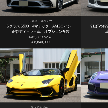
メルセデスベンツ
Sクラス S500 4マチック AMGライン
911(Typ
正規ディ－ラ－車 オプション多数
2022 y
/
14,000 km
¥ 8,840,000
ランボルギーニ