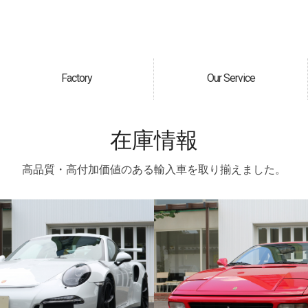
Factory
Our Service
自社工場
サービス案内
在庫情報
高品質・高付加価値のある輸入車を取り揃えました。