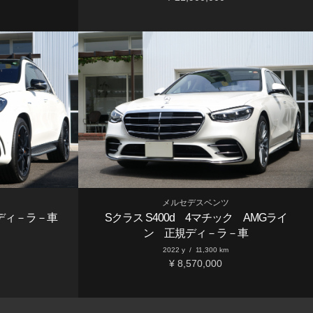
メルセデスベンツ
規ディ－ラ－車
Sクラス S400d 4マチック AMGライ
ン 正規ディ－ラ－車
2022 y
/
11,300 km
¥ 8,570,000