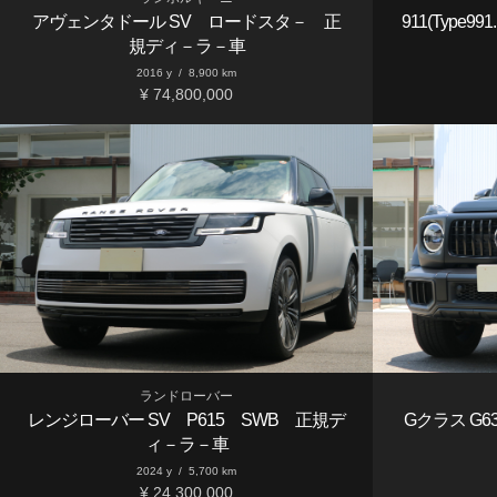
アヴェンタドール SV ロードスタ－ 正
911(Type
規ディ－ラ－車
2016 y
/
8,900 km
¥ 74,800,000
ランドローバー
レンジローバー SV P615 SWB 正規デ
Gクラス G
ィ－ラ－車
2024 y
/
5,700 km
¥ 24,300,000