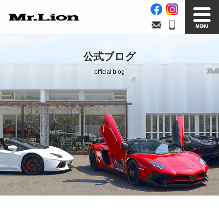
Stock List
Trade In
公式ブログ
在庫車情報
買取無料査定
official blog
Factory
Our Service
自社工場
サービス案内
Official Blog
Company info.
公式ブログ
会社案内