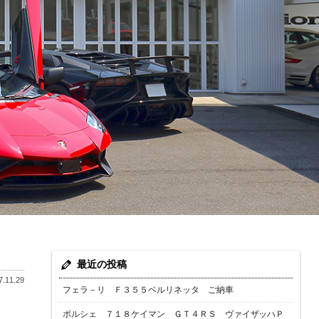
最近の投稿
.11.29
フェラ－リ Ｆ３５５ベルリネッタ ご納車
ポルシェ ７１８ケイマン ＧＴ４ＲＳ ヴァイザッハＰ