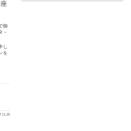
御座
で御
タ－
申し
ンを
.11.25