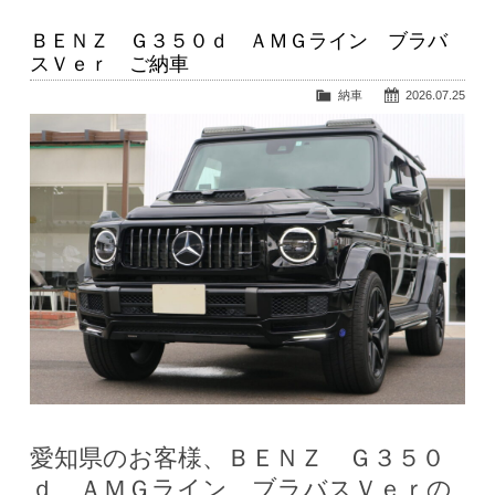
ＢＥＮＺ Ｇ３５０ｄ ＡＭＧライン ブラバ
スＶｅｒ ご納車
納車
2026.07.25
愛知県のお客様、ＢＥＮＺ Ｇ３５０
ｄ ＡＭＧライン ブラバスＶｅｒの