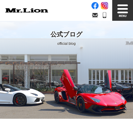
Stock List
Trade In
公式ブログ
在庫車情報
買取無料査定
official blog
Factory
Our Service
自社工場
サービス案内
Official Blog
Company info.
公式ブログ
会社案内