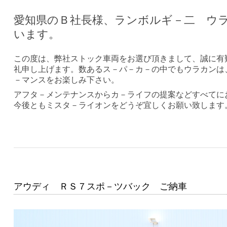
愛知県のＢ社長様、ランボルギ－二 ウ
います。
この度は、弊社ストック車両をお選び頂きまして、誠に有
礼申し上げます。数あるス－パ－カ－の中でもウラカンは
－マンスをお楽しみ下さい。
アフタ－メンテナンスからカ－ライフの提案などすべてに
今後ともミスタ－ライオンをどうぞ宜しくお願い致します
アウディ ＲＳ７スポ－ツバック ご納車