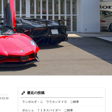
最近の投稿
.03.30
ランボルギ－ニ ウラカンＥＶＯ ご納車
ポルシェ ７１８スパイダー ご納車