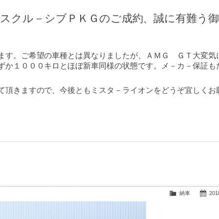
クスクル－シブＰＫＧのご成約、誠に有難う
ます。ご希望の車種とは異なりましたが、ＡＭＧ ＧＴ大変気
ずか１０００キロとほぼ新車同様の状態です。メ－カ－保証も
て頂きますので、今後ともミスタ－ライオンをどうぞ宜しくお
納車
2018