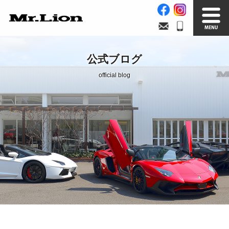
Stock List
Trade In
公式ブログ
在庫車情報
買取無料査定
official blog
Factory
Our Service
自社工場
サービス案内
Official Blog
Company info.
公式ブログ
会社案内