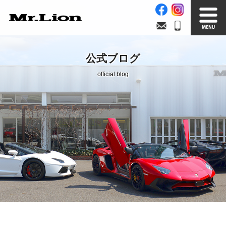
Stock List
Trade In
公式ブログ
在庫車情報
買取無料査定
official blog
Factory
Our Service
自社工場
サービス案内
Official Blog
Company info.
公式ブログ
会社案内