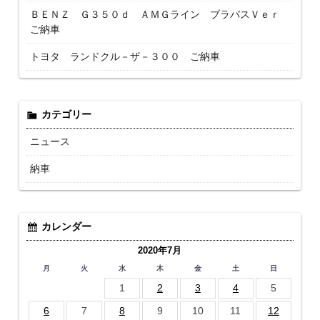
ＢＥＮＺ Ｇ３５０ｄ ＡＭＧライン ブラバスＶｅｒ
ご納車
トヨタ ランドクル－ザ－３００ ご納車
カテゴリー
ニュース
納車
カレンダー
2020年7月
月
火
水
木
金
土
日
1
2
3
4
5
6
7
8
9
10
11
12