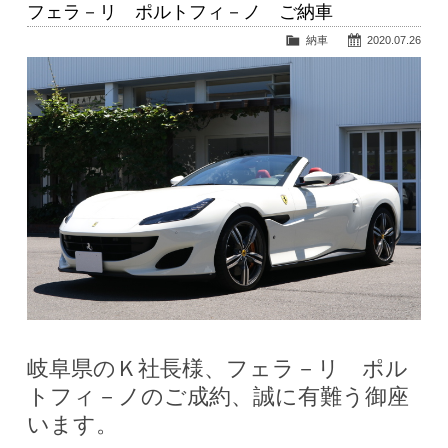
フェラ－リ ポルトフィ－ノ ご納車
納車
2020.07.26
岐阜県のＫ社長様、フェラ－リ ポル
トフィ－ノのご成約、誠に有難う御座
います。