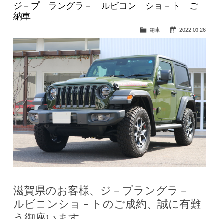
ジ－プ ラングラ－ ルビコン ショ－ト ご
納車
納車
2022.03.26
滋賀県のお客様、ジ－プラングラ－
ルビコンショ－トのご成約、誠に有難
う御座います。