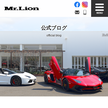
Stock List
Trade In
公式ブログ
在庫車情報
買取無料査定
official blog
Factory
Our Service
自社工場
サービス案内
Official Blog
Company info.
公式ブログ
会社案内