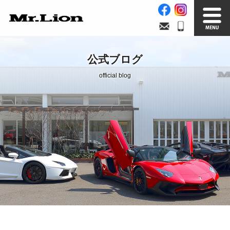
Stock List
Trade In
公式ブログ
在庫車情報
買取無料査定
official blog
Factory
Our Service
自社工場
サービス案内
Official Blog
Company info.
公式ブログ
会社案内