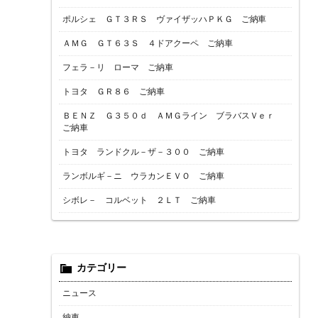
ポルシェ ＧＴ３ＲＳ ヴァイザッハＰＫＧ ご納車
ＡＭＧ ＧＴ６３Ｓ ４ドアクーペ ご納車
フェラ－リ ローマ ご納車
トヨタ ＧＲ８６ ご納車
ＢＥＮＺ Ｇ３５０ｄ ＡＭＧライン ブラバスＶｅｒ
ご納車
トヨタ ランドクル－ザ－３００ ご納車
ランボルギ－ニ ウラカンＥＶＯ ご納車
シボレ－ コルベット ２ＬＴ ご納車
カテゴリー
ニュース
納車