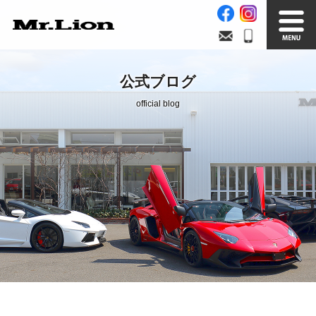
Stock List
Trade In
公式ブログ
在庫車情報
買取無料査定
official blog
Factory
Our Service
自社工場
サービス案内
Official Blog
Company info.
公式ブログ
会社案内