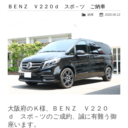
ＢＥＮＺ Ｖ２２０ｄ スポ－ツ ご納車
納車
2020.06.12
大阪府のＫ様、ＢＥＮＺ Ｖ２２０
ｄ スポ－ツのご成約、誠に有難う御
座います。