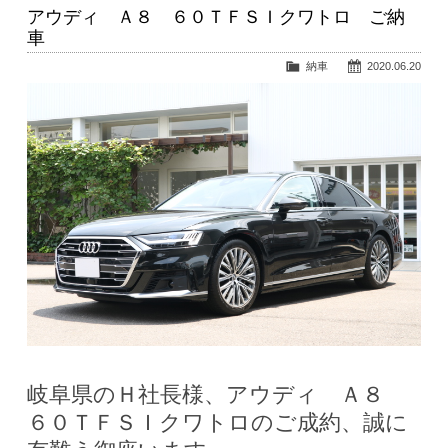
アウディ Ａ８ ６０ＴＦＳＩクワトロ ご納
車
納車
2020.06.20
岐阜県のＨ社長様、アウディ Ａ８
６０ＴＦＳＩクワトロのご成約、誠に