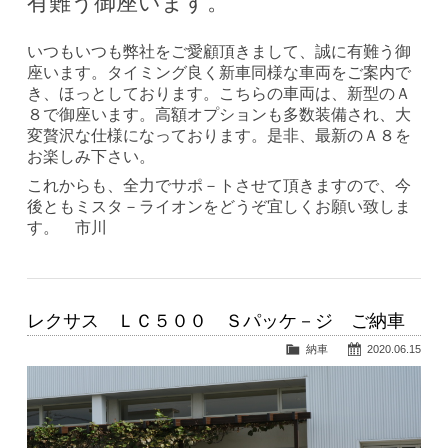
有難う御座います。
いつもいつも弊社をご愛顧頂きまして、誠に有難う御
座います。タイミング良く新車同様な車両をご案内で
き、ほっとしております。こちらの車両は、新型のＡ
８で御座います。高額オプションも多数装備され、大
変贅沢な仕様になっております。是非、最新のＡ８を
お楽しみ下さい。
これからも、全力でサポ－トさせて頂きますので、今
後ともミスタ－ライオンをどうぞ宜しくお願い致しま
す。 市川
レクサス ＬＣ５００ Ｓパッケ－ジ ご納車
納車
2020.06.15