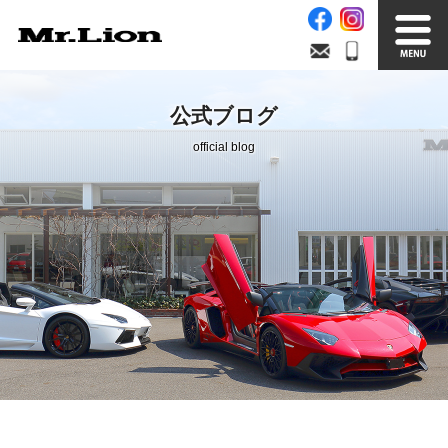
Stock List
Trade In
公式ブログ
在庫車情報
買取無料査定
official blog
Factory
Our Service
自社工場
サービス案内
Official Blog
Company info.
公式ブログ
会社案内