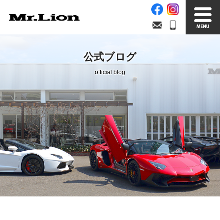
Stock List
Trade In
公式ブログ
在庫車情報
買取無料査定
official blog
Factory
Our Service
自社工場
サービス案内
Official Blog
Company info.
公式ブログ
会社案内