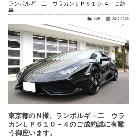
ランボルギ－二 ウラカンＬＰ６１０-４ ご納
車
納車
2017.02.23
東京都のＮ様、ランボルギ－二 ウラ
カンＬＰ６１０－４の
ご成約誠
に有難
う御座います。