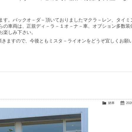
ます。バックオ－ダ－頂いておりましたマクラ－レン、タイミ
らの車両は、正規ディ－ラ－１オ－ナ－車、オプション多数装
お楽しみ下さい。
頂きますので、今後ともミスタ－ライオンをどうぞ宜しくお願
納車
2020