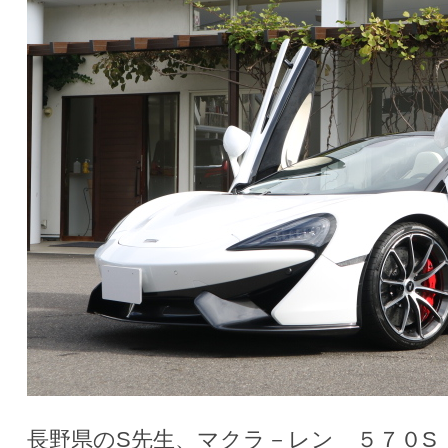
長野県のS先生、マクラ－レン ５７０S