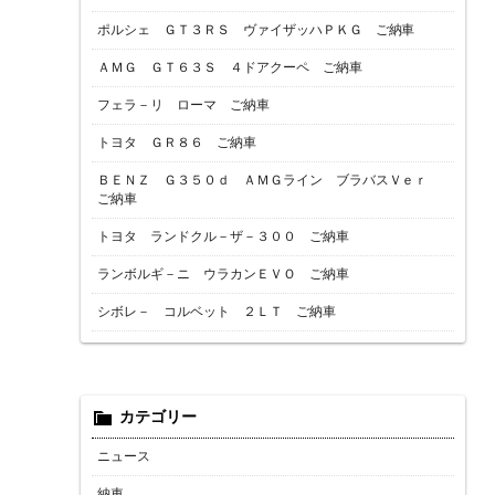
ポルシェ ＧＴ３ＲＳ ヴァイザッハＰＫＧ ご納車
ＡＭＧ ＧＴ６３Ｓ ４ドアクーペ ご納車
フェラ－リ ローマ ご納車
トヨタ ＧＲ８６ ご納車
ＢＥＮＺ Ｇ３５０ｄ ＡＭＧライン ブラバスＶｅｒ
ご納車
トヨタ ランドクル－ザ－３００ ご納車
ランボルギ－ニ ウラカンＥＶＯ ご納車
シボレ－ コルベット ２ＬＴ ご納車
カテゴリー
ニュース
納車