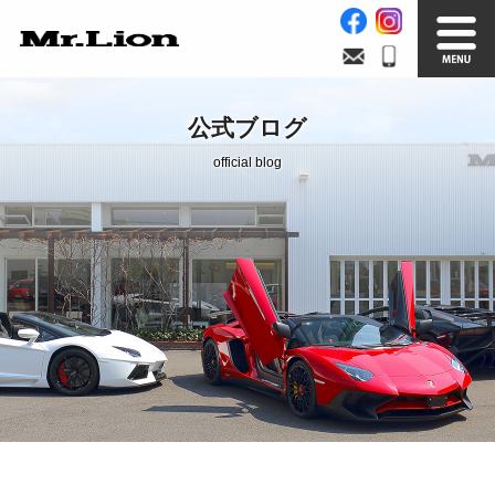
Stock List
Trade In
公式ブログ
在庫車情報
買取無料査定
official blog
Factory
Our Service
自社工場
サービス案内
Official Blog
Company info.
公式ブログ
会社案内