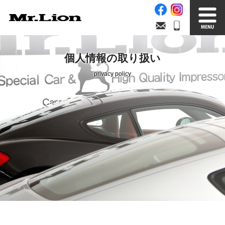
Stock List
Trade In
個人情報の取り扱い
在庫車情報
買取無料査定
privacy policy
Factory
Our Service
自社工場
サービス案内
Official Blog
Company info.
公式ブログ
会社案内