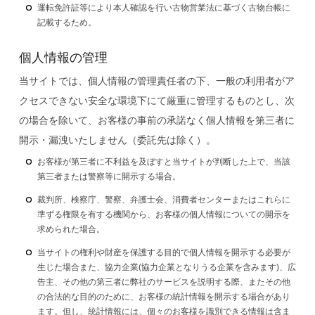
運転免許証等により本人確認を行い古物営業法に基づく古物台帳に
記載するため。
個人情報の管理
当サイトでは、個人情報の管理責任者の下、一般の利用者がア
クセスできない安全な環境下にて厳重に管理するものとし、次
の場合を除いて、お客様の事前の承諾なく個人情報を第三者に
開示・漏洩いたしません（委託先は除く）。
お客様が第三者に不利益を及ぼすと当サイトが判断した上で、当該
第三者または警察等に開示する場合。
裁判所、検察庁、警察、弁護士会、消費者センターまたはこれらに
準ずる権限を有する機関から、お客様の個人情報についての開示を
求められた場合。
当サイトの権利や財産を保護する目的で個人情報を開示する必要が
生じた場合また、協力企業(協力企業となりうる企業を含みます)、広
告主、その他の第三者に弊社のサービスを説明する際、またその他
の合法的な目的のために、お客様の統計情報を開示する場合があり
ます。但し、統計情報には、個々のお客様を識別できる情報は含ま