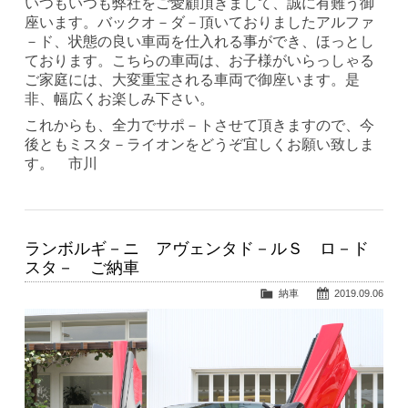
いつもいつも弊社をご愛顧頂きまして、誠に有難う御
座います。バックオ－ダ－頂いておりましたアルファ
－ド、状態の良い車両を仕入れる事ができ、ほっとし
ております。こちらの車両は、お子様がいらっしゃる
ご家庭には、大変重宝される車両で御座います。是
非、幅広くお楽しみ下さい。
これからも、全力でサポ－トさせて頂きますので、今
後ともミスタ－ライオンをどうぞ宜しくお願い致しま
す。 市川
ランボルギ－ニ アヴェンタド－ルＳ ロ－ド
スタ－ ご納車
納車
2019.09.06