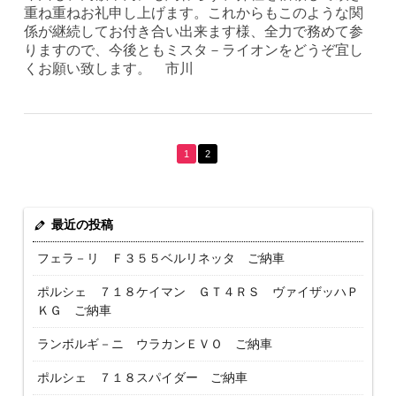
重ね重ねお礼申し上げます。これからもこのような関
係が継続してお付き合い出来ます様、全力で務めて参
りますので、今後ともミスタ－ライオンをどうぞ宜し
くお願い致します。 市川
1
2
最近の投稿
フェラ－リ Ｆ３５５ベルリネッタ ご納車
ポルシェ ７１８ケイマン ＧＴ４ＲＳ ヴァイザッハＰ
ＫＧ ご納車
ランボルギ－ニ ウラカンＥＶＯ ご納車
ポルシェ ７１８スパイダー ご納車