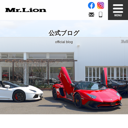
Stock List
Trade In
公式ブログ
在庫車情報
買取無料査定
official blog
Factory
Our Service
自社工場
サービス案内
Official Blog
Company info.
公式ブログ
会社案内