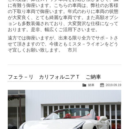
に有難う御座います。こちらの車両は、弊社のお客様
の下取り車両で御座います。年式のわりに車両の状態
が大変良く、とても綺麗な車両です。また高額オプシ
ョンも多数装備されており、大変贅沢な仕様になって
おります。是非、幅広くご活用下さいませ。
遠方では御座いますが、出来る限り全力でサポ－トさ
せて頂きますので、今後ともミスタ－ライオンをどう
ぞ宜しくお願い致します。 市川
フェラ－リ カリフォルニアＴ ご納車
納車
2019.09.19