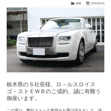
納車
2019.09.20
栃木県のＳ社長様、ロ－ルスロイス
ゴ－ストＥＷＢのご成約、誠に有難う
御座います。
この度は、弊社ストック車両をお選び頂きまして、誠