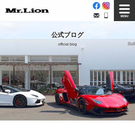
Stock List
Trade In
公式ブログ
在庫車情報
買取無料査定
official blog
Factory
Our Service
自社工場
サービス案内
Official Blog
Company info.
公式ブログ
会社案内