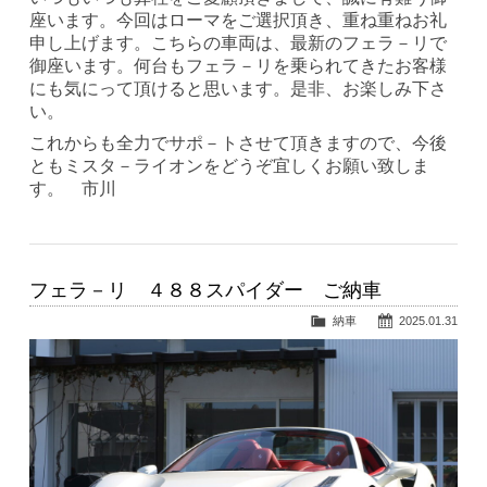
座います。今回はローマをご選択頂き、重ね重ねお礼
申し上げます。こちらの車両は、最新のフェラ－リで
御座います。何台もフェラ－リを乗られてきたお客様
にも気にって頂けると思います。是非、お楽しみ下さ
い。
これからも全力でサポ－トさせて頂きますので、今後
ともミスタ－ライオンをどうぞ宜しくお願い致しま
す。 市川
フェラ－リ ４８８スパイダー ご納車
納車
2025.01.31