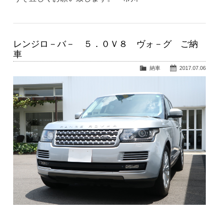
レンジロ－バ－ ５．０Ｖ８ ヴォ－グ ご納
車
納車
2017.07.06