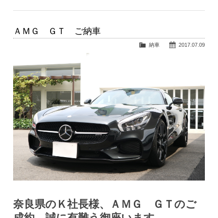
ＡＭＧ ＧＴ ご納車
納車
2017.07.09
奈良県のＫ社長様、ＡＭＧ ＧＴのご
成約、誠に有難う御座います。