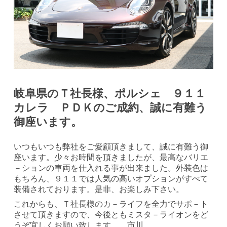
岐阜県のＴ社長様、ポルシェ ９１１
カレラ ＰＤＫのご成約、誠に有難う
御座います。
いつもいつも弊社をご愛顧頂きまして、誠に有難う御
座います。少々お時間を頂きましたが、最高なバリエ
－ションの車両を仕入れる事が出来ました。外装色は
もちろん、９１１では人気の高いオプションがすべて
装備されております。是非、お楽しみ下さい。
これからも、Ｔ社長様のカ－ライフを全力でサポ－ト
させて頂きますので、今後ともミスタ－ライオンをど
うぞ宜しくお願い致します。 市川