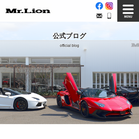
Stock List
Trade In
公式ブログ
在庫車情報
買取無料査定
official blog
Factory
Our Service
自社工場
サービス案内
Official Blog
Company info.
公式ブログ
会社案内