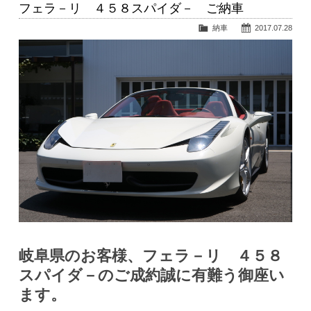
フェラ－リ ４５８スパイダ－ ご納車
納車
2017.07.28
岐阜県のお客様、フェラ－リ ４５８
スパイダ－のご成約誠に有難う御座い
ます。