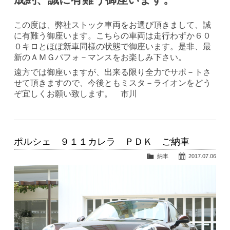
この度は、弊社ストック車両をお選び頂きまして、誠
に有難う御座います。こちらの車両は走行わずか６０
０キロとほぼ新車同様の状態で御座います。是非、最
新のＡＭＧパフォ－マンスをお楽しみ下さい。
遠方では御座いますが、出来る限り全力でサポ－トさ
せて頂きますので、今後ともミスタ－ライオンをどう
ぞ宜しくお願い致します。 市川
ポルシェ ９１１カレラ ＰＤＫ ご納車
納車
2017.07.06