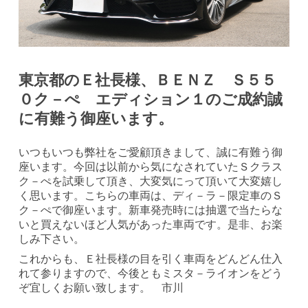
東京都のＥ社長様、ＢＥＮＺ Ｓ５５
０ク－ぺ エディション１のご成約誠
に有難う御座います。
いつもいつも弊社をご愛顧頂きまして、誠に有難う御
座います。今回は以前から気になされていたＳクラス
ク－ぺを試乗して頂き、大変気にって頂いて大変嬉し
く思います。こちらの車両は、ディ－ラ－限定車のＳ
ク－ぺで御座います。新車発売時には抽選で当たらな
いと買えないほど人気があった車両です。是非、お楽
しみ下さい。
これからも、Ｅ社長様の目を引く車両をどんどん仕入
れて参りますので、今後ともミスタ－ライオンをどう
ぞ宜しくお願い致します。 市川