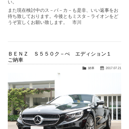
い。
また現在検討中のス－パ－カ－も是非、いい返事をお
待ち致しております。今後ともミスタ－ライオンをど
うぞ宜しくお願い致します。 市川
ＢＥＮＺ Ｓ５５０ク－ぺ エディション１
ご納車
納車
2017.07.21