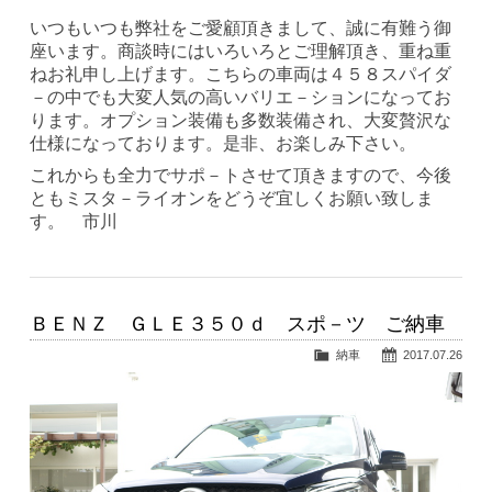
いつもいつも弊社をご愛顧頂きまして、誠に有難う御
座います。商談時にはいろいろとご理解頂き、重ね重
ねお礼申し上げます。こちらの車両は４５８スパイダ
－の中でも大変人気の高いバリエ－ションになってお
ります。オプション装備も多数装備され、大変贅沢な
仕様になっております。是非、お楽しみ下さい。
これからも全力でサポ－トさせて頂きますので、今後
ともミスタ－ライオンをどうぞ宜しくお願い致しま
す。 市川
ＢＥＮＺ ＧＬＥ３５０ｄ スポ－ツ ご納車
納車
2017.07.26