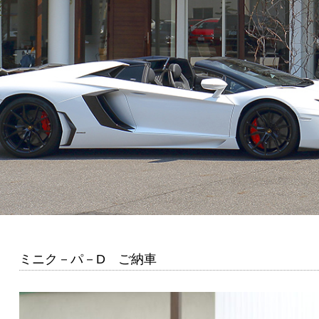
ミニク－パ－D ご納車