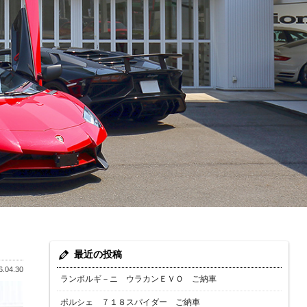
最近の投稿
.04.30
ランボルギ－ニ ウラカンＥＶＯ ご納車
ポルシェ ７１８スパイダー ご納車