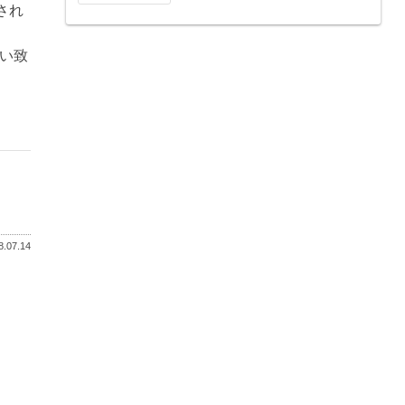
され
い致
.07.14