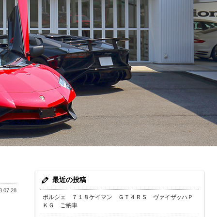
最近の投稿
.07.28
ポルシェ ７１８ケイマン ＧＴ４ＲＳ ヴァイザッハＰ
ＫＧ ご納車