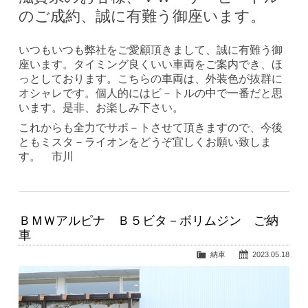
のご成約、誠に有難う御座います。
いつもいつも弊社をご愛顧頂きまして、誠に有難う御
座います。タイミング良くいい車両をご案内でき、ほ
っとしております。こちらの車両は、外装色が抜群に
オシャレです。個人的にはビ－トルの中で一番だと思
います。是非、お楽しみ下さい。
これからも全力でサポ－トさせて頂きますので、今後
ともミスタ－ライオンをどうぞ宜しくお願い致しま
す。 市川
ＢＭＷアルピナ Ｂ５ビタ－ボリムジン ご納
車
納車
2023.05.18