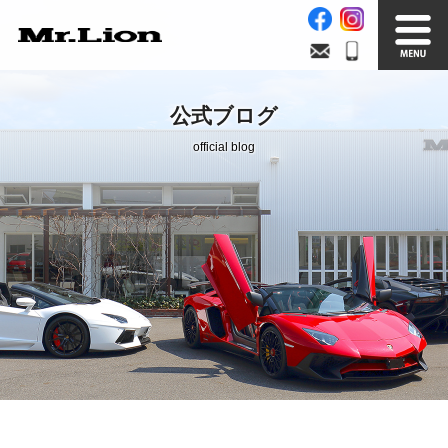
Stock List
Trade In
公式ブログ
在庫車情報
買取無料査定
official blog
Factory
Our Service
自社工場
サービス案内
Official Blog
Company info.
公式ブログ
会社案内