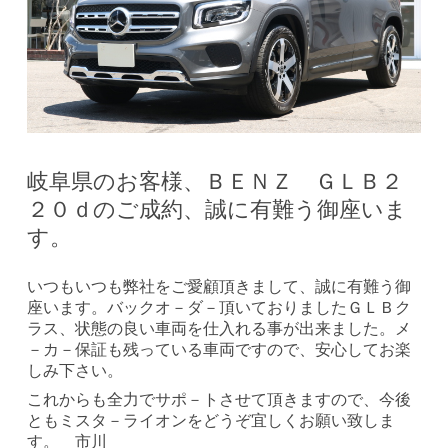
岐阜県のお客様、ＢＥＮＺ ＧＬＢ２
２０ｄのご成約、誠に有難う御座いま
す。
いつもいつも弊社をご愛顧頂きまして、誠に有難う御
座います。バックオ－ダ－頂いておりましたＧＬＢク
ラス、状態の良い車両を仕入れる事が出来ました。メ
－カ－保証も残っている車両ですので、安心してお楽
しみ下さい。
これからも全力でサポ－トさせて頂きますので、今後
ともミスタ－ライオンをどうぞ宜しくお願い致しま
す。 市川