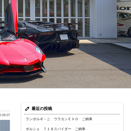
最近の投稿
.08.07
ランボルギ－ニ ウラカンＥＶＯ ご納車
ポルシェ ７１８スパイダー ご納車