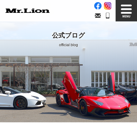
Stock List
Trade In
公式ブログ
在庫車情報
買取無料査定
official blog
Factory
Our Service
自社工場
サービス案内
Official Blog
Company info.
公式ブログ
会社案内