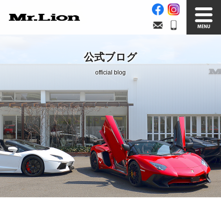
Stock List
Trade In
公式ブログ
在庫車情報
買取無料査定
official blog
Factory
Our Service
自社工場
サービス案内
Official Blog
Company info.
公式ブログ
会社案内