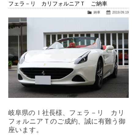
フェラ－リ カリフォルニアＴ ご納車
納車
2019.09.19
岐阜県のＩ社長様、フェラ－リ カリ
フォルニアＴのご成約、誠に有難う御
座います。