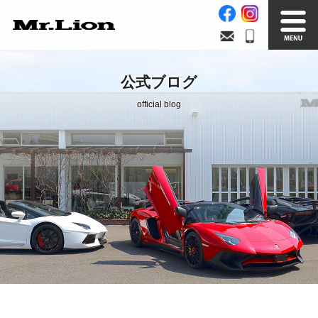
Stock List
Trade In
公式ブログ
在庫車情報
買取無料査定
official blog
Factory
Our Service
自社工場
サービス案内
Official Blog
Company info.
公式ブログ
会社案内