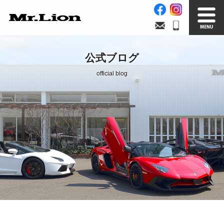
Stock List
Trade In
公式ブログ
在庫車情報
買取無料査定
official blog
Factory
Our Service
自社工場
サービス案内
Official Blog
Company info.
公式ブログ
会社案内