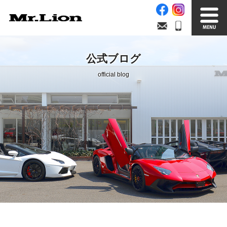
Stock List
Trade In
公式ブログ
在庫車情報
買取無料査定
official blog
Factory
Our Service
自社工場
サービス案内
Official Blog
Company info.
公式ブログ
会社案内