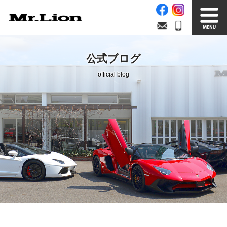
Stock List
Trade In
公式ブログ
在庫車情報
買取無料査定
official blog
Factory
Our Service
自社工場
サービス案内
Official Blog
Company info.
公式ブログ
会社案内