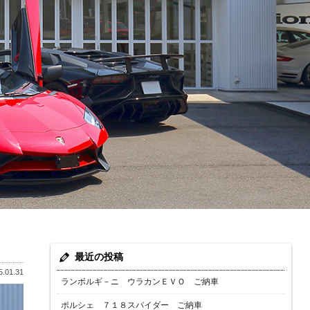
最近の投稿
.01.31
ランボルギ－ニ ウラカンＥＶＯ ご納車
ポルシェ ７１８スパイダー ご納車