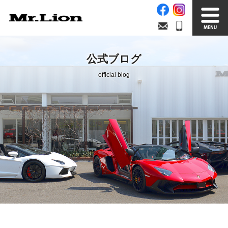
Stock List
Trade In
公式ブログ
在庫車情報
買取無料査定
official blog
Factory
Our Service
自社工場
サービス案内
Official Blog
Company info.
公式ブログ
会社案内