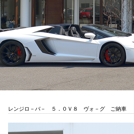
レンジロ－バ－ ５．０Ｖ８ ヴォ－グ ご納車