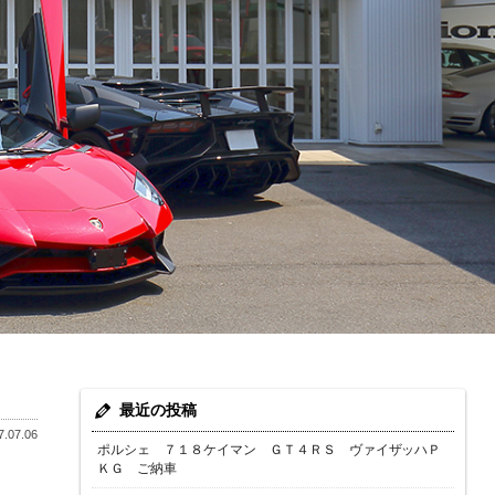
最近の投稿
.07.06
ポルシェ ７１８ケイマン ＧＴ４ＲＳ ヴァイザッハＰ
ＫＧ ご納車