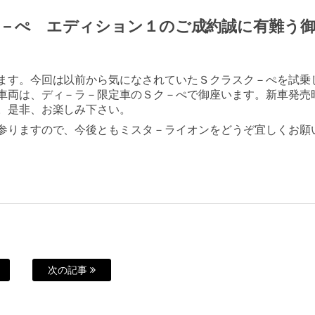
ク－ぺ エディション１のご成約誠に有難う
ます。今回は以前から気になされていたＳクラスク－ぺを試乗
車両は、ディ－ラ－限定車のＳク－ぺで御座います。新車発売
。是非、お楽しみ下さい。
参りますので、今後ともミスタ－ライオンをどうぞ宜しくお願
次の記事