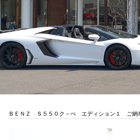
ＢＥＮＺ Ｓ５５０ク－ぺ エディション１ ご納