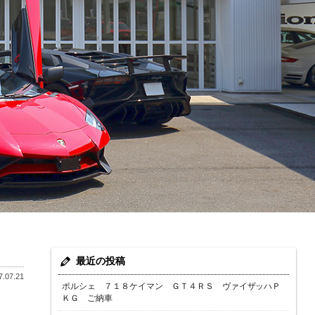
最近の投稿
.07.21
ポルシェ ７１８ケイマン ＧＴ４ＲＳ ヴァイザッハＰ
ＫＧ ご納車