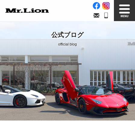
Stock List
Trade In
公式ブログ
在庫車情報
買取無料査定
official blog
Factory
Our Service
自社工場
サービス案内
Official Blog
Company info.
公式ブログ
会社案内