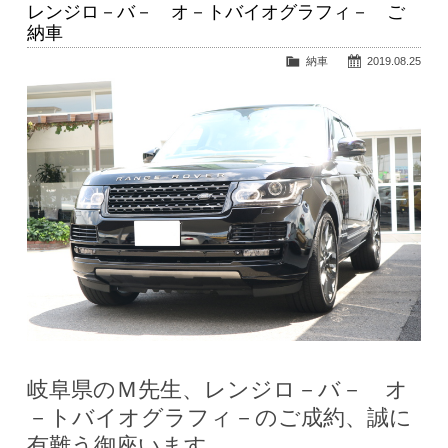
レンジロ－バ－ オ－トバイオグラフィ－ ご
納車
納車
2019.08.25
岐阜県のＭ先生、レンジロ－バ－ オ
－トバイオグラフィ－のご成約、誠に
有難う御座います。