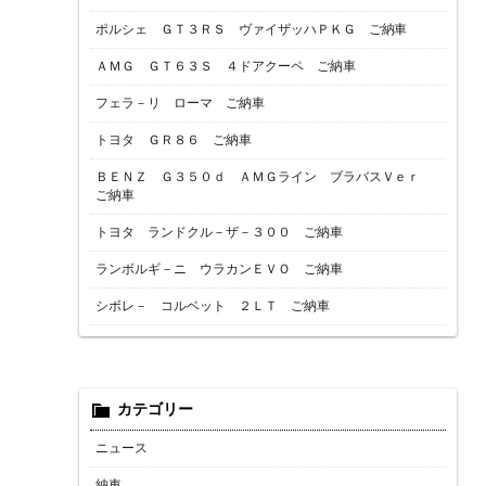
ポルシェ ＧＴ３ＲＳ ヴァイザッハＰＫＧ ご納車
ＡＭＧ ＧＴ６３Ｓ ４ドアクーペ ご納車
フェラ－リ ローマ ご納車
トヨタ ＧＲ８６ ご納車
ＢＥＮＺ Ｇ３５０ｄ ＡＭＧライン ブラバスＶｅｒ
ご納車
トヨタ ランドクル－ザ－３００ ご納車
ランボルギ－ニ ウラカンＥＶＯ ご納車
シボレ－ コルベット ２ＬＴ ご納車
カテゴリー
ニュース
納車