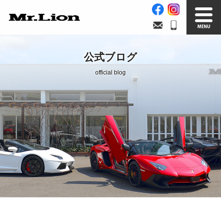
Stock List
Trade In
公式ブログ
在庫車情報
買取無料査定
official blog
Factory
Our Service
自社工場
サービス案内
Official Blog
Company info.
公式ブログ
会社案内