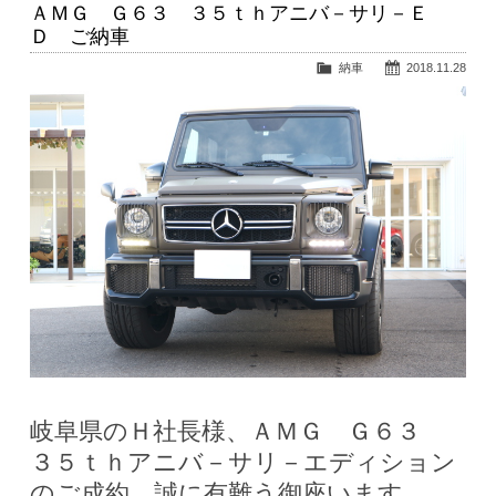
ＡＭＧ Ｇ６３ ３５ｔｈアニバ－サリ－Ｅ
Ｄ ご納車
納車
2018.11.28
岐阜県のＨ社長様、ＡＭＧ Ｇ６３
３５ｔｈアニバ－サリ－エディション
のご成約、誠に有難う御座います。