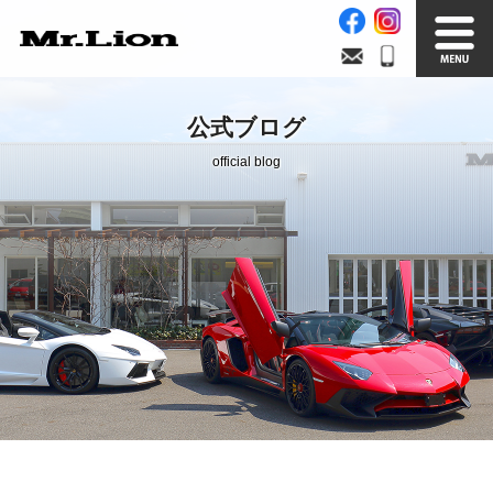
Stock List
Trade In
公式ブログ
在庫車情報
買取無料査定
official blog
Factory
Our Service
自社工場
サービス案内
Official Blog
Company info.
公式ブログ
会社案内