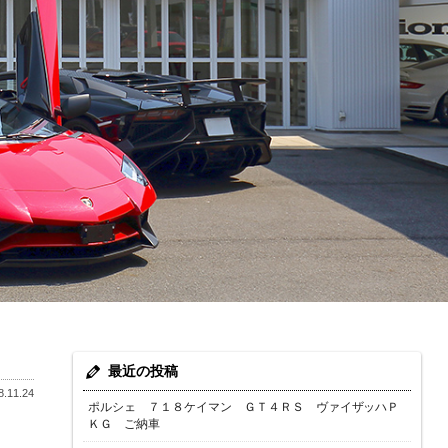
最近の投稿
.11.24
ポルシェ ７１８ケイマン ＧＴ４ＲＳ ヴァイザッハＰ
ＫＧ ご納車