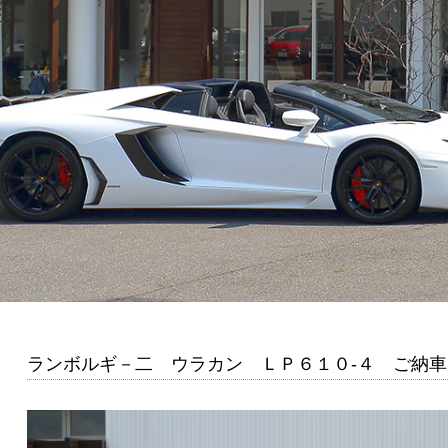
ランボルギ－二 ウラカン ＬＰ６１０-４ ご納車