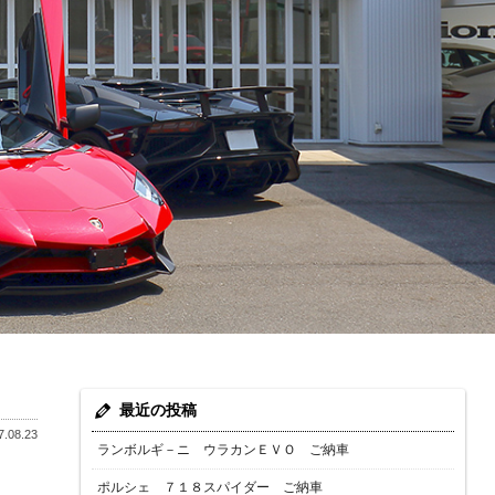
最近の投稿
.08.23
ランボルギ－ニ ウラカンＥＶＯ ご納車
ポルシェ ７１８スパイダー ご納車