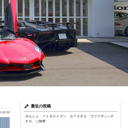
最近の投稿
.04.30
ポルシェ ７１８ケイマン ＧＴ４ＲＳ ヴァイザッハＰ
ＫＧ ご納車