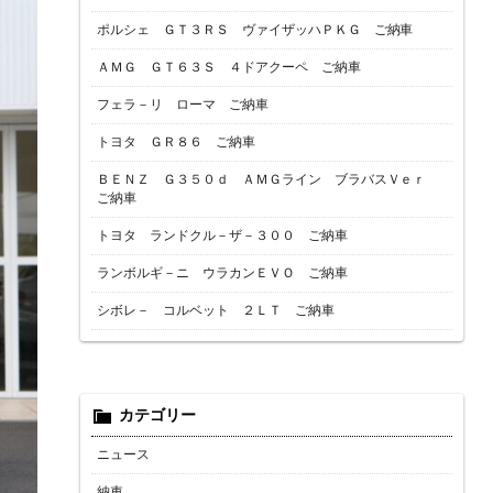
ポルシェ ＧＴ３ＲＳ ヴァイザッハＰＫＧ ご納車
ＡＭＧ ＧＴ６３Ｓ ４ドアクーペ ご納車
フェラ－リ ローマ ご納車
トヨタ ＧＲ８６ ご納車
ＢＥＮＺ Ｇ３５０ｄ ＡＭＧライン ブラバスＶｅｒ
ご納車
トヨタ ランドクル－ザ－３００ ご納車
ランボルギ－ニ ウラカンＥＶＯ ご納車
シボレ－ コルベット ２ＬＴ ご納車
カテゴリー
ニュース
納車