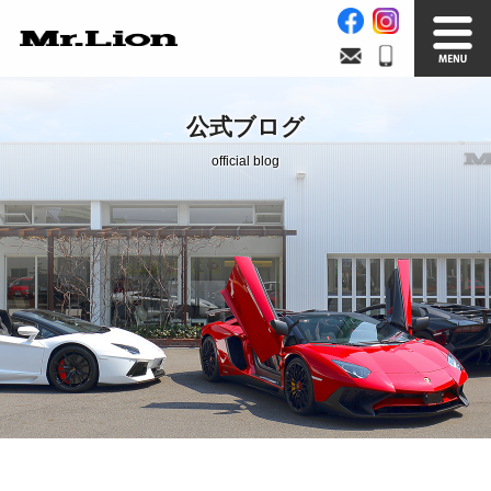
Stock List
Trade In
公式ブログ
在庫車情報
買取無料査定
official blog
Factory
Our Service
自社工場
サービス案内
Official Blog
Company info.
公式ブログ
会社案内