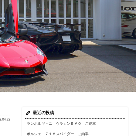
最近の投稿
.04.22
ランボルギ－ニ ウラカンＥＶＯ ご納車
ポルシェ ７１８スパイダー ご納車